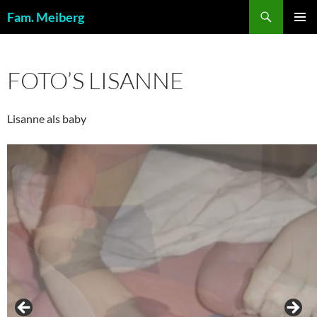
Ga
Zoeken
Fam. Meiberg
naar
PRIMAI
de
MENU
inhoud
FOTO’S LISANNE
Lisanne als baby