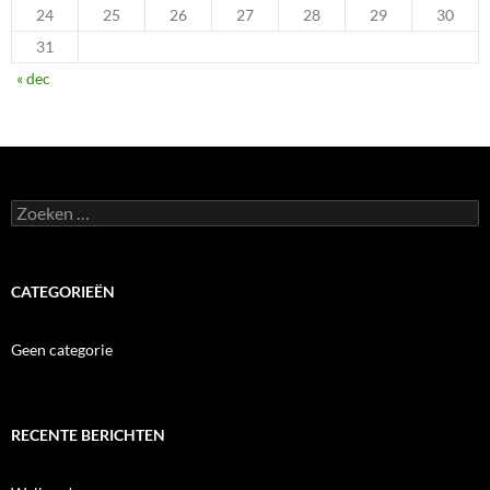
24
25
26
27
28
29
30
31
« dec
Zoeken
naar:
CATEGORIEËN
Geen categorie
RECENTE BERICHTEN