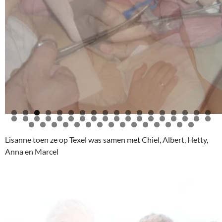
0
1
2
3
4
5
6
7
8
9
0
1
2
3
4
5
6
7
8
9
0
1
2
3
4
5
6
7
8
9
0
1
2
3
4
5
6
7
8
9
0
1
Lisanne toen ze op Texel was samen met Chiel, Albert, Hetty,
Anna en Marcel