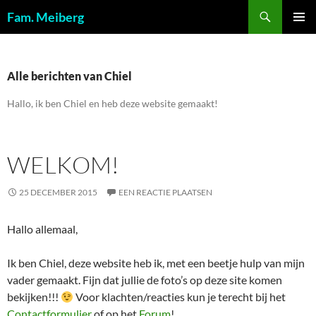
Ga
Zoeken
Fam. Meiberg
naar
PRIMAI
de
MENU
inhoud
Alle berichten van Chiel
Hallo, ik ben Chiel en heb deze website gemaakt!
WELKOM!
25 DECEMBER 2015
EEN REACTIE PLAATSEN
Hallo allemaal,
Ik ben Chiel, deze website heb ik, met een beetje hulp van mijn
vader gemaakt. Fijn dat jullie de foto’s op deze site komen
bekijken!!!
Voor klachten/reacties kun je terecht bij het
Contactformulier
of op het
Forum
!