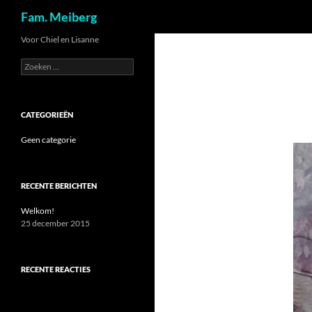
Zoeken
Fam. Meiberg
Ga
Voor Chiel en Lisanne
naar
Zoeken
de
naar:
inhoud
CATEGORIEËN
Geen categorie
RECENTE BERICHTEN
Welkom!
25 december 2015
RECENTE REACTIES