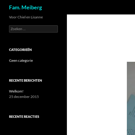
Zoeken
Fam. Meiberg
Ga
Voor Chiel en Lisanne
naar
Zoeken
de
naar:
inhoud
CATEGORIEËN
Geen categorie
RECENTE BERICHTEN
Welkom!
25 december 2015
RECENTE REACTIES