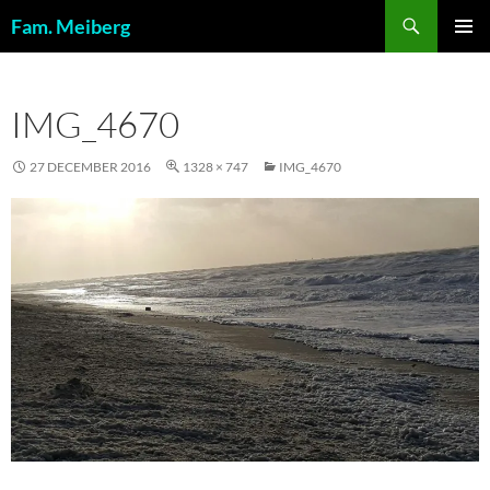
Ga
Zoeken
Fam. Meiberg
naar
PRIMAI
de
MENU
inhoud
IMG_4670
27 DECEMBER 2016
1328 × 747
IMG_4670