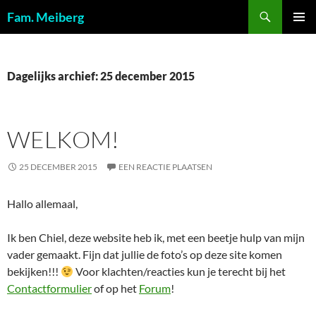
Ga
Zoeken
Fam. Meiberg
naar
PRIMAI
de
MENU
inhoud
Dagelijks archief: 25 december 2015
WELKOM!
25 DECEMBER 2015
EEN REACTIE PLAATSEN
Hallo allemaal,
Ik ben Chiel, deze website heb ik, met een beetje hulp van mijn
vader gemaakt. Fijn dat jullie de foto’s op deze site komen
bekijken!!!
Voor klachten/reacties kun je terecht bij het
Contactformulier
of op het
Forum
!