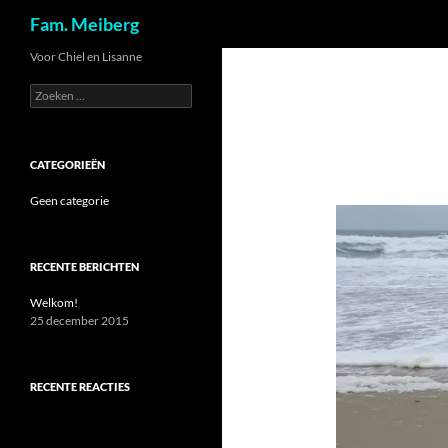
Zoeken
Fam. Meiberg
Ga
Voor Chiel en Lisanne
naar
Zoeken
de
naar:
inhoud
CATEGORIEËN
Geen categorie
RECENTE BERICHTEN
Welkom!
25 december 2015
RECENTE REACTIES