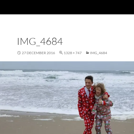
IMG_4684
27 DECEMBER 2016
1328 × 747
IMG_4684